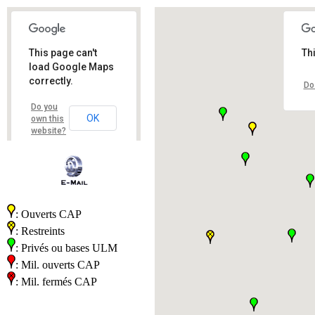
This page can't
Th
load Google Maps
correctly.
Do
Do you
OK
own this
website?
: Ouverts CAP
: Restreints
: Privés ou bases ULM
: Mil. ouverts CAP
: Mil. fermés CAP