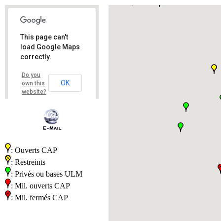
This page can't
load Google Maps
correctly.
Do you
OK
own this
website?
: Ouverts CAP
: Restreints
: Privés ou bases ULM
: Mil. ouverts CAP
: Mil. fermés CAP