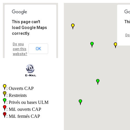
This page can't
Th
load Google Maps
correctly.
Do
Do you
OK
own this
website?
: Ouverts CAP
: Restreints
: Privés ou bases ULM
: Mil. ouverts CAP
: Mil. fermés CAP