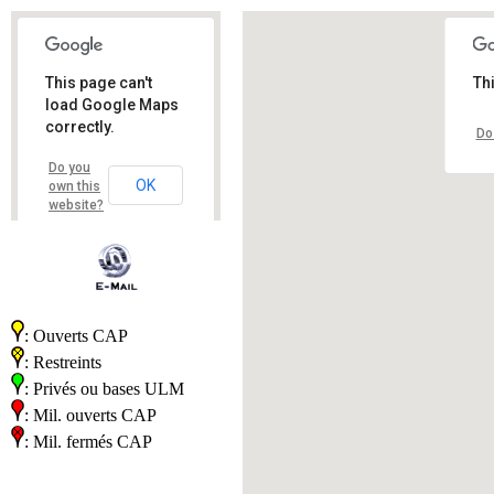
This page can't
Th
load Google Maps
correctly.
Do
Do you
OK
own this
website?
: Ouverts CAP
: Restreints
: Privés ou bases ULM
: Mil. ouverts CAP
: Mil. fermés CAP