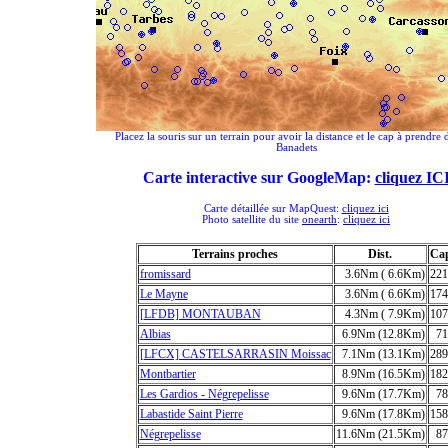
Placez la souris sur un terrain pour avoir la distance et le cap à prendre 
Banadets
Carte interactive sur GoogleMap:
cliquez IC
Carte détaillée sur MapQuest:
cliquez ici
Photo satellite du site
onearth
:
cliquez ici
Terrains proches
Dist.
Ca
fromissard
3.6Nm ( 6.6Km)
221
Le Mayne
3.6Nm ( 6.6Km)
174
[LFDB] MONTAUBAN
4.3Nm ( 7.9Km)
107
Albias
6.9Nm (12.8Km)
71
[LFCX] CASTELSARRASIN Moissac
7.1Nm (13.1Km)
289
Montbartier
8.9Nm (16.5Km)
182
Les Gardios - Négrepelisse
9.6Nm (17.7Km)
78
Labastide Saint Pierre
9.6Nm (17.8Km)
158
Négrepelisse
11.6Nm (21.5Km)
87