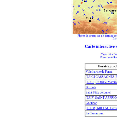
Placez la souris sur un terrain po
Bar
Carte interactive
Carte détaill
Photo satellit
Terrains proc
Villefranche de Panat
[LFIG] CASSAGNES
[LFCR] RODEZ Marcill
Bozouls
Saint Félix de Lunel
[LFIF] SAINT-AFFRIQ
Golinhac
[LFCM] MILLAU Larza
La Canourgue