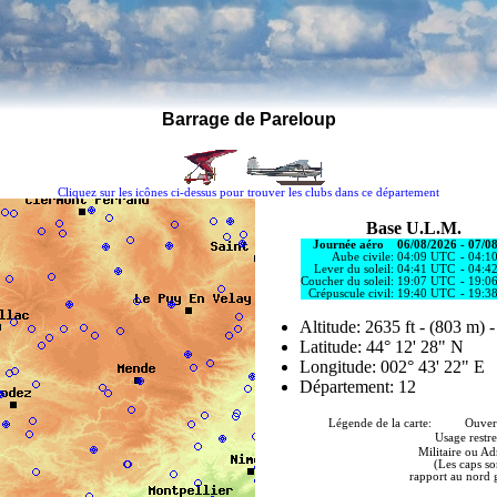
Barrage de Pareloup
Cliquez sur les icônes ci-dessus pour trouver les clubs dans ce département
Base U.L.M.
Journée aéro
06/08/2026
-
07/0
Aube civile:
04:09 UTC
-
04:1
Lever du soleil:
04:41 UTC
-
04:4
Coucher du soleil:
19:07 UTC
-
19:0
Crépuscule civil:
19:40 UTC
-
19:3
Altitude: 2635 ft - (803 m) 
Latitude: 44° 12' 28" N
Longitude: 002° 43' 22" E
Département: 12
Légende de la carte: Ouvert à
Usage restre
Militaire ou Ad
(Les caps so
rapport au nord 