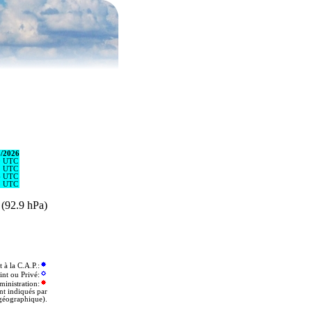
8/2026
0 UTC
2 UTC
6 UTC
8 UTC
- (92.9 hPa)
 la C.A.P.:
int ou Privé:
ministration:
nt indiqués par
géographique).