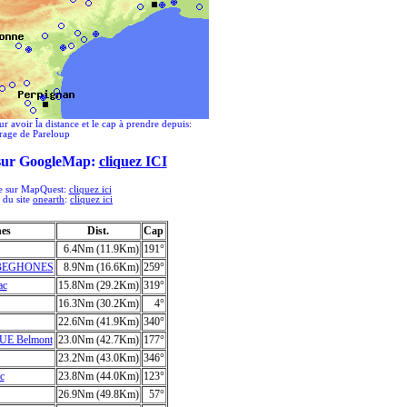
ur avoir la distance et le cap à prendre depuis:
rage de Pareloup
 sur GoogleMap:
cliquez ICI
ée sur MapQuest:
cliquez ici
e du site
onearth
:
cliquez ici
hes
Dist.
Cap
6.4Nm (11.9Km)
191°
-BEGHONES
8.9Nm (16.6Km)
259°
ac
15.8Nm (29.2Km)
319°
16.3Nm (30.2Km)
4°
22.6Nm (41.9Km)
340°
UE Belmont
23.0Nm (42.7Km)
177°
23.2Nm (43.0Km)
346°
c
23.8Nm (44.0Km)
123°
26.9Nm (49.8Km)
57°