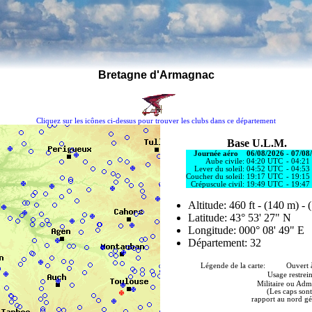
Bretagne d'Armagnac
Cliquez sur les icônes ci-dessus pour trouver les clubs dans ce département
Base U.L.M.
Journée aéro
06/08/2026
-
07/08
Aube civile:
04:20 UTC
-
04:21
Lever du soleil:
04:52 UTC
-
04:53
Coucher du soleil:
19:17 UTC
-
19:15
Crépuscule civil:
19:49 UTC
-
19:47
Altitude: 460 ft - (140 m) - 
Latitude: 43° 53' 27" N
Longitude: 000° 08' 49" E
Département: 32
Légende de la carte: Ouvert à 
Usage restrein
Militaire ou Admi
(Les caps sont
rapport au nord g