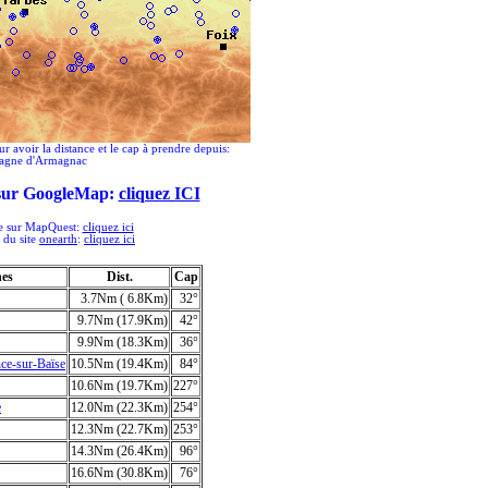
ur avoir la distance et le cap à prendre depuis:
tagne d'Armagnac
 sur GoogleMap:
cliquez ICI
ée sur MapQuest:
cliquez ici
e du site
onearth
:
cliquez ici
hes
Dist.
Cap
3.7Nm ( 6.8Km)
32°
9.7Nm (17.9Km)
42°
9.9Nm (18.3Km)
36°
e-sur-Baïse
10.5Nm (19.4Km)
84°
10.6Nm (19.7Km)
227°
e
12.0Nm (22.3Km)
254°
12.3Nm (22.7Km)
253°
14.3Nm (26.4Km)
96°
16.6Nm (30.8Km)
76°