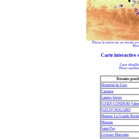
Placez la souris sur un terrain po
Bre
Carte interactive
Carte détaill
Photo satellit
Terrains proc
Montréal du Gers
Cazeaux
Lannes Serres
[LFID] CONDOM Valenc
[LFCN] NOGARO
Maupas La Grande Bord
Maupas
Saint Puy
Lectoure Marsolan