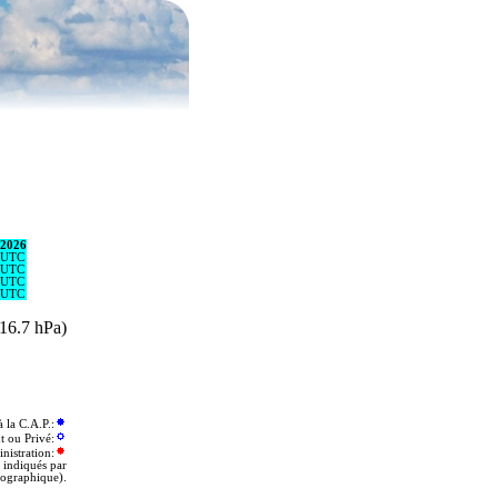
/2026
 UTC
 UTC
 UTC
 UTC
(16.7 hPa)
la C.A.P.:
t ou Privé:
nistration:
 indiqués par
éographique).