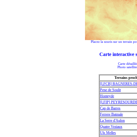
Placez la souris sur un terrain po
Carte interactive
Carte détaill
Photo satellit
Terrains proc
[LFCB] BAGNERES-
Pene de Soulit
Honteyde
[LFIP] PEYRESOURDE 
Cap de Barres
Ferrere Batmale
La Serre d'Aulon
Quatre Veziaux
Uls Melles