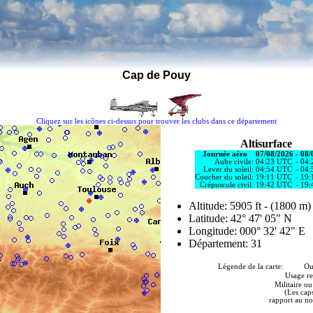
Cap de Pouy
Cliquez sur les icônes ci-dessus pour trouver les clubs dans ce département
Altisurface
Journée aéro
07/08/2026
-
08/
Aube civile:
04:23 UTC
-
04:
Lever du soleil:
04:54 UTC
-
04:
Coucher du soleil:
19:11 UTC
-
19:
Crépuscule civil:
19:42 UTC
-
19:
Altitude: 5905 ft - (1800 m)
Latitude: 42° 47' 05" N
Longitude: 000° 32' 42" E
Département: 31
Légende de la carte: Ouver
Usage re
Militaire ou
(Les cap
rapport au n