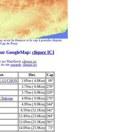
ur avoir la distance et le cap à prendre depuis:
Cap de Pouy
 sur GoogleMap:
cliquez ICI
ée sur MapQuest:
cliquez ici
e du site
onearth
:
cliquez ici
hes
Dist.
Cap
DE-LUCHON
2.6Nm ( 4.8Km)
69°
3.7Nm ( 6.8Km)
278°
3.7Nm ( 6.8Km)
329°
Balestas
4.9Nm ( 9.0Km)
279°
4.9Nm ( 9.0Km)
344°
6.5Nm (12.1Km)
342°
12.4Nm (23.0Km)
284°
12.6Nm (23.3Km)
301°
14.0Nm (25.9Km)
73°