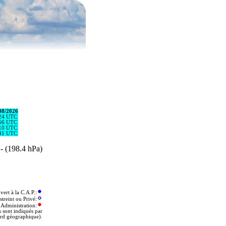
08/2026
24 UTC
56 UTC
10 UTC
41 UTC
 - (198.4 hPa)
t à la C.A.P.:
streint ou Privé:
 Administration:
s sont indiqués par
ord géographique).