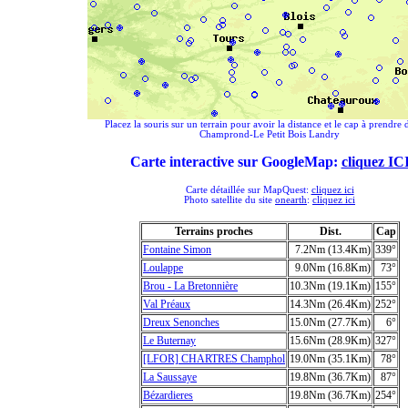
Placez la souris sur un terrain pour avoir la distance et le cap à prendre 
Champrond-Le Petit Bois Landry
Carte interactive sur GoogleMap:
cliquez IC
Carte détaillée sur MapQuest:
cliquez ici
Photo satellite du site
onearth
:
cliquez ici
Terrains proches
Dist.
Cap
Fontaine Simon
7.2Nm (13.4Km)
339°
Loulappe
9.0Nm (16.8Km)
73°
Brou - La Bretonnière
10.3Nm (19.1Km)
155°
Val Préaux
14.3Nm (26.4Km)
252°
Dreux Senonches
15.0Nm (27.7Km)
6°
Le Buternay
15.6Nm (28.9Km)
327°
[LFOR] CHARTRES Champhol
19.0Nm (35.1Km)
78°
La Saussaye
19.8Nm (36.7Km)
87°
Bézardieres
19.8Nm (36.7Km)
254°