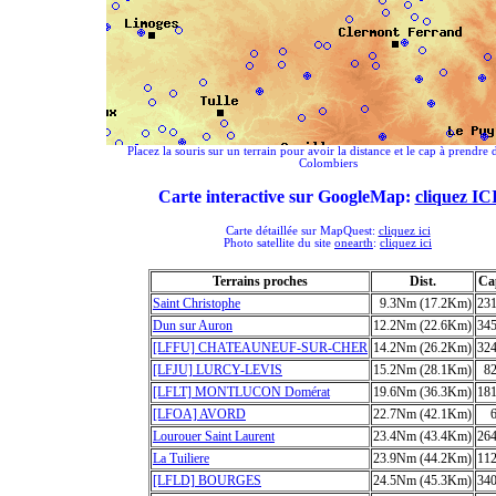
Placez la souris sur un terrain pour avoir la distance et le cap à prendre 
Colombiers
Carte interactive sur GoogleMap:
cliquez IC
Carte détaillée sur MapQuest:
cliquez ici
Photo satellite du site
onearth
:
cliquez ici
Terrains proches
Dist.
Ca
Saint Christophe
9.3Nm (17.2Km)
23
Dun sur Auron
12.2Nm (22.6Km)
34
[LFFU] CHATEAUNEUF-SUR-CHER
14.2Nm (26.2Km)
32
[LFJU] LURCY-LEVIS
15.2Nm (28.1Km)
8
[LFLT] MONTLUCON Domérat
19.6Nm (36.3Km)
18
[LFOA] AVORD
22.7Nm (42.1Km)
Lourouer Saint Laurent
23.4Nm (43.4Km)
26
La Tuiliere
23.9Nm (44.2Km)
11
[LFLD] BOURGES
24.5Nm (45.3Km)
34