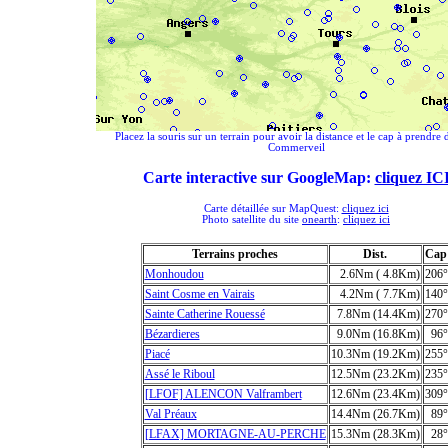
Placez la souris sur un terrain pour avoir la distance et le cap à prendre 
Commerveil
Carte interactive sur GoogleMap:
cliquez IC
Carte détaillée sur MapQuest:
cliquez ici
Photo satellite du site
onearth
:
cliquez ici
Terrains proches
Dist.
Cap
Monhoudou
2.6Nm ( 4.8Km)
206°
Saint Cosme en Vairais
4.2Nm ( 7.7Km)
140°
Sainte Catherine Rouessé
7.8Nm (14.4Km)
270°
Bézardieres
9.0Nm (16.8Km)
96°
Piacé
10.3Nm (19.2Km)
255°
Assé le Riboul
12.5Nm (23.2Km)
235°
[LFOF] ALENCON Valframbert
12.6Nm (23.4Km)
309°
Val Préaux
14.4Nm (26.7Km)
89°
[LFAX] MORTAGNE-AU-PERCHE
15.3Nm (28.3Km)
28°