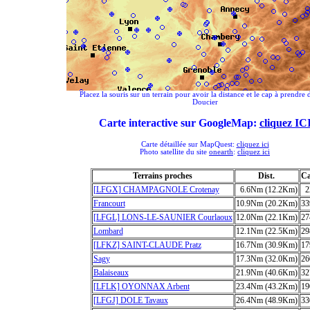
Placez la souris sur un terrain pour avoir la distance et le cap à prendre 
Doucier
Carte interactive sur GoogleMap:
cliquez IC
Carte détaillée sur MapQuest:
cliquez ici
Photo satellite du site
onearth
:
cliquez ici
Terrains proches
Dist.
C
[LFGX] CHAMPAGNOLE Crotenay
6.6Nm (12.2Km)
2
Francourt
10.9Nm (20.2Km)
33
[LFGL] LONS-LE-SAUNIER Courlaoux
12.0Nm (22.1Km)
27
Lombard
12.1Nm (22.5Km)
29
[LFKZ] SAINT-CLAUDE Pratz
16.7Nm (30.9Km)
17
Sagy
17.3Nm (32.0Km)
26
Balaiseaux
21.9Nm (40.6Km)
32
[LFLK] OYONNAX Arbent
23.4Nm (43.2Km)
19
[LFGJ] DOLE Tavaux
26.4Nm (48.9Km)
33