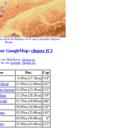
ur avoir la distance et le cap à prendre depuis:
Dropt
 sur GoogleMap:
cliquez ICI
ée sur MapQuest:
cliquez ici
e du site
onearth
:
cliquez ici
hes
Dist.
Cap
9.4Nm (17.3Km)
114°
 Menil
11.9Nm (22.0Km)
102°
t-Sauveur
12.6Nm (23.3Km)
215°
hans
15.2Nm (28.2Km)
179°
ville
15.7Nm (29.0Km)
346°
18.8Nm (34.9Km)
120°
aux
19.3Nm (35.8Km)
143°
19.9Nm (36.8Km)
6°
tey
23.4Nm (43.4Km)
215°