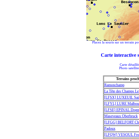
Placez la souris sur un terrain po
Carte interactive
Carte détaill
Photo satellit
Terrains proc
Ramonchamp
La Tête des Champs Le
[LFSX] LUXEUIL Sain
[LFYL] LURE Malbou
[LFSE] EPINAL Dogne
Maseveaux Oberbruck
[LFGG] BELFORT Ch
Padoux
[LFQW] VESOUL Fro