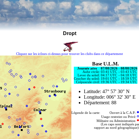
Dropt
Cliquez sur les icônes ci-dessus pour trouver les clubs dans ce département
Base U.L.M.
Journée aéro
07/08/2026
-
08/08/2026
Aube civile:
03:41 UTC
-
03:43 UTC
Lever du soleil:
04:17 UTC
-
04:18 UTC
Coucher du soleil:
19:01 UTC
-
18:59 UTC
Crépuscule civil:
19:36 UTC
-
19:34 UTC
Latitude: 47° 57' 30" N
Longitude: 006° 32' 30" E
Département: 88
Légende de la carte: Ouvert à la C.A.P.:
Usage restreint ou Privé:
Militaire ou Administration:
(Les caps sont indiqués pa
rapport au nord géographique)