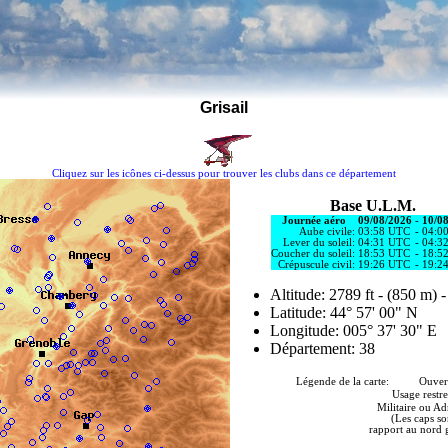
Grisail
Cliquez sur les icônes ci-dessus pour trouver les clubs dans ce département
Base U.L.M.
Journée aéro
09/08/2026
-
10/0
Aube civile:
03:58 UTC
-
04:0
Lever du soleil:
04:31 UTC
-
04:3
Coucher du soleil:
18:53 UTC
-
18:5
Crépuscule civil:
19:26 UTC
-
19:2
Altitude: 2789 ft - (850 m) 
Latitude: 44° 57' 00" N
Longitude: 005° 37' 30" E
Département: 38
Légende de la carte: Ouvert à
Usage restre
Militaire ou Ad
(Les caps so
rapport au nord 