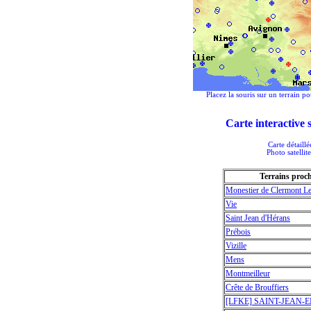
Placez la souris sur un terrain po
Carte interactive
Carte détaill
Photo satellit
Terrains proc
Monestier de Clermont L
Vie
Saint Jean d'Hérans
Prébois
Vizille
Mens
Montmeilleur
Crête de Brouffiers
[LFKE] SAINT-JEAN-