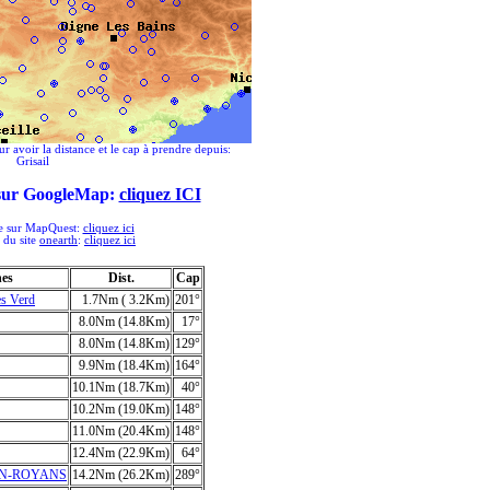
ur avoir la distance et le cap à prendre depuis:
Grisail
 sur GoogleMap:
cliquez ICI
ée sur MapQuest:
cliquez ici
e du site
onearth
:
cliquez ici
hes
Dist.
Cap
es Verd
1.7Nm ( 3.2Km)
201°
8.0Nm (14.8Km)
17°
8.0Nm (14.8Km)
129°
9.9Nm (18.4Km)
164°
10.1Nm (18.7Km)
40°
10.2Nm (19.0Km)
148°
11.0Nm (20.4Km)
148°
12.4Nm (22.9Km)
64°
EN-ROYANS
14.2Nm (26.2Km)
289°