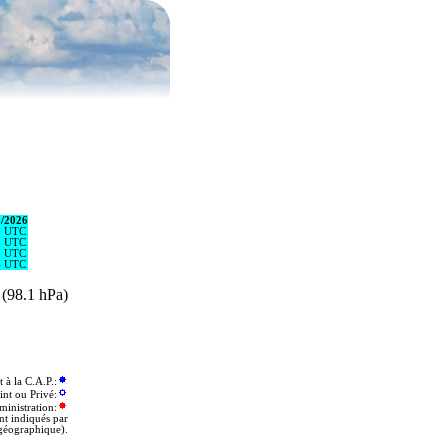
8/2026
0 UTC
2 UTC
2 UTC
4 UTC
- (98.1 hPa)
 la C.A.P.:
int ou Privé:
ministration:
nt indiqués par
géographique).