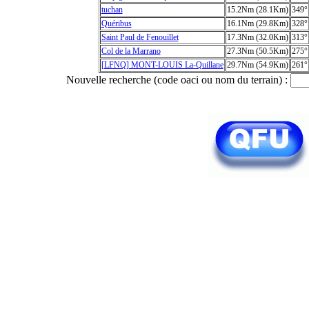
tuchan
15.2Nm (28.1Km)
349°
Quéribus
16.1Nm (29.8Km)
328°
Saint Paul de Fenouillet
17.3Nm (32.0Km)
313°
Col de la Marrano
27.3Nm (50.5Km)
275°
[LFNQ] MONT-LOUIS La-Quillane
29.7Nm (54.9Km)
261°
Nouvelle recherche (code oaci ou nom du terrain) :