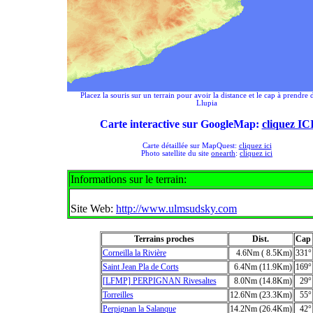
Placez la souris sur un terrain pour avoir la distance et le cap à prendre 
Llupia
Carte interactive sur GoogleMap:
cliquez IC
Carte détaillée sur MapQuest:
cliquez ici
Photo satellite du site
onearth
:
cliquez ici
Informations sur le terrain:
Site Web:
http://www.ulmsudsky.com
Terrains proches
Dist.
Cap
Corneilla la Rivière
4.6Nm ( 8.5Km)
331°
Saint Jean Pla de Corts
6.4Nm (11.9Km)
169°
[LFMP] PERPIGNAN Rivesaltes
8.0Nm (14.8Km)
29°
Torreilles
12.6Nm (23.3Km)
55°
Perpignan la Salanque
14.2Nm (26.4Km)
42°