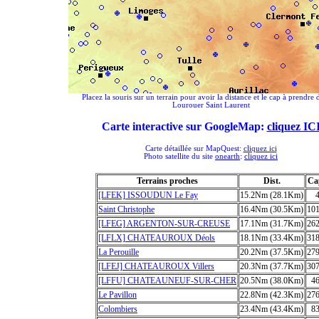
Placez la souris sur un terrain pour avoir la distance et le cap à prendre 
Lourouer Saint Laurent
Carte interactive sur GoogleMap:
cliquez IC
Carte détaillée sur MapQuest:
cliquez ici
Photo satellite du site
onearth
:
cliquez ici
Terrains proches
Dist.
Ca
[LFEK] ISSOUDUN Le Fay
15.2Nm (28.1Km)
Saint Christophe
16.4Nm (30.5Km)
10
[LFEG] ARGENTON-SUR-CREUSE
17.1Nm (31.7Km)
26
[LFLX] CHATEAUROUX Déols
18.1Nm (33.4Km)
31
La Perouille
20.2Nm (37.5Km)
27
[LFEJ] CHATEAUROUX Villers
20.3Nm (37.7Km)
30
[LFFU] CHATEAUNEUF-SUR-CHER
20.5Nm (38.0Km)
4
Le Pavillon
22.8Nm (42.3Km)
27
Colombiers
23.4Nm (43.4Km)
8