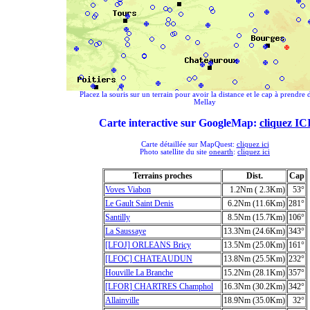
Placez la souris sur un terrain pour avoir la distance et le cap à prendre 
Mellay
Carte interactive sur GoogleMap:
cliquez IC
Carte détaillée sur MapQuest:
cliquez ici
Photo satellite du site
onearth
:
cliquez ici
Terrains proches
Dist.
Cap
Voves Viabon
1.2Nm ( 2.3Km)
53°
Le Gault Saint Denis
6.2Nm (11.6Km)
281°
Santilly
8.5Nm (15.7Km)
106°
La Saussaye
13.3Nm (24.6Km)
343°
[LFOJ] ORLEANS Bricy
13.5Nm (25.0Km)
161°
[LFOC] CHATEAUDUN
13.8Nm (25.5Km)
232°
Houville La Branche
15.2Nm (28.1Km)
357°
[LFOR] CHARTRES Champhol
16.3Nm (30.2Km)
342°
Allainville
18.9Nm (35.0Km)
32°