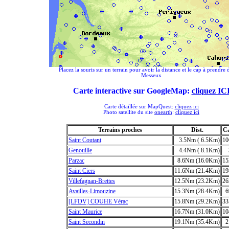
Placez la souris sur un terrain pour avoir la distance et le cap à prendre 
Messeux
Carte interactive sur GoogleMap:
cliquez IC
Carte détaillée sur MapQuest:
cliquez ici
Photo satellite du site
onearth
:
cliquez ici
Terrains proches
Dist.
C
Saint Coutant
3.5Nm ( 6.5Km)
10
Genouille
4.4Nm ( 8.1Km)
Parzac
8.6Nm (16.0Km)
15
Saint Ciers
11.6Nm (21.4Km)
19
Villefagnan-Brettes
12.5Nm (23.2Km)
26
Availles-Limouzine
15.3Nm (28.4Km)
6
[LFDV] COUHE Vérac
15.8Nm (29.2Km)
33
Saint Maurice
16.7Nm (31.0Km)
10
Saint Secondin
19.1Nm (35.4Km)
2