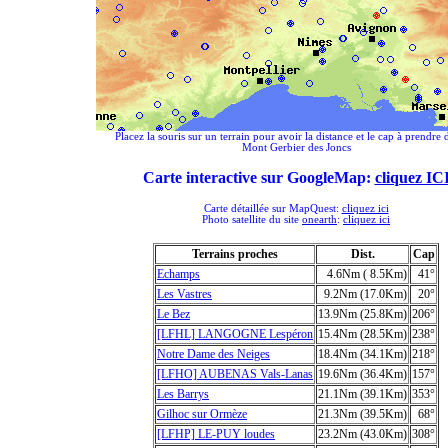
Placez la souris sur un terrain pour avoir la distance et le cap à prendre 
Mont Gerbier des Joncs
Carte interactive sur GoogleMap:
cliquez IC
Carte détaillée sur MapQuest:
cliquez ici
Photo satellite du site
onearth
:
cliquez ici
Terrains proches
Dist.
Cap
Echamps
4.6Nm ( 8.5Km)
41°
Les Vastres
9.2Nm (17.0Km)
20°
Le Bez
13.9Nm (25.8Km)
206°
[LFHL] LANGOGNE Lespéron
15.4Nm (28.5Km)
238°
Notre Dame des Neiges
18.4Nm (34.1Km)
218°
[LFHO] AUBENAS Vals-Lanas
19.6Nm (36.4Km)
157°
Les Barrys
21.1Nm (39.1Km)
353°
Gilhoc sur Ormèze
21.3Nm (39.5Km)
68°
[LFHP] LE-PUY loudes
23.2Nm (43.0Km)
308°