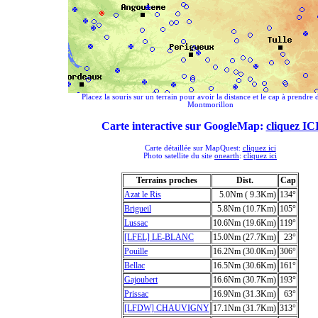
Placez la souris sur un terrain pour avoir la distance et le cap à prendre 
Montmorillon
Carte interactive sur GoogleMap:
cliquez IC
Carte détaillée sur MapQuest:
cliquez ici
Photo satellite du site
onearth
:
cliquez ici
Terrains proches
Dist.
Cap
Azat le Ris
5.0Nm ( 9.3Km)
134°
Brigueil
5.8Nm (10.7Km)
105°
Lussac
10.6Nm (19.6Km)
119°
[LFEL] LE-BLANC
15.0Nm (27.7Km)
23°
Pouille
16.2Nm (30.0Km)
306°
Bellac
16.5Nm (30.6Km)
161°
Gajoubert
16.6Nm (30.7Km)
193°
Prissac
16.9Nm (31.3Km)
63°
[LFDW] CHAUVIGNY
17.1Nm (31.7Km)
313°