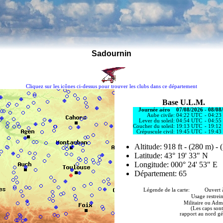
Sadournin
Cliquez sur les icônes ci-dessus pour trouver les clubs dans ce département
Base U.L.M.
Journée aéro
07/08/2026
-
08/08
Aube civile:
04:22 UTC
-
04:23
Lever du soleil:
04:54 UTC
-
04:55
Coucher du soleil:
19:13 UTC
-
19:12
Crépuscule civil:
19:45 UTC
-
19:43
Altitude: 918 ft - (280 m) - 
Latitude: 43° 19' 33" N
Longitude: 000° 24' 53" E
Département: 65
Légende de la carte: Ouvert à 
Usage restrein
Militaire ou Admi
(Les caps sont
rapport au nord g