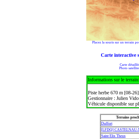
Placez la souris sur un terrain po
Carte interactive
Carte détaill
Photo satellit
Informations sur le terrain
Piste herbe 670 m [08-26].
Gestionnaire : Julien Vid
Véhicule disponible sur pl
Terrains proc
Duffort
[LFDQ] CASTELNAU
Saint Elix Theux