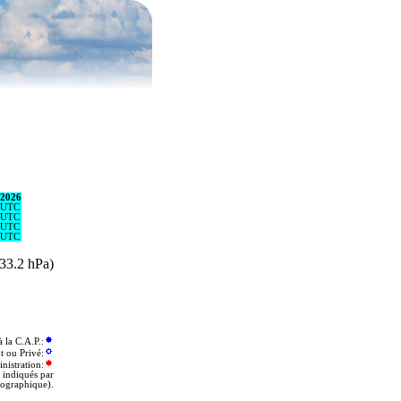
/2026
 UTC
 UTC
 UTC
 UTC
(33.2 hPa)
la C.A.P.:
t ou Privé:
nistration:
 indiqués par
éographique).