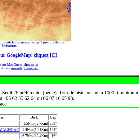
ur avoir la distance et le cap à prendre depuis:
Sadournin
 sur GoogleMap:
cliquez ICI
ée sur MapQuest:
cliquez ici
e du site
onearth
:
cliquez ici
:
 Seuil 26 préférentiel (pente). Tour de piste au sud, à 1000 ft minimum
ou : 05 62 35 62 64 ou 06 07 16 05 93.
ace.
hes
Dist.
Cap
1.5Nm ( 2.7Km)
359°
-MAGNOAC
5.4Nm (10.1Km)
121°
6.7Nm (12.4Km)
16°