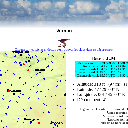
Vernou
Cliquez sur les icônes ci-dessus pour trouver les clubs dans ce département
Base U.L.M.
Journée aéro
07/08/2026
-
08/08/
Aube civile:
04:02 UTC
-
04:04 
Lever du soleil:
04:37 UTC
-
04:39 
Coucher du soleil:
19:18 UTC
-
19:17 
Crépuscule civil:
19:53 UTC
-
19:52 
Altitude: 318 ft - (97 m) - (
Latitude: 47° 29' 00" N
Longitude: 001° 45' 00" E
Département: 41
Légende de la carte: Ouvert à la
Usage restreint 
Militaire ou Admini
(Les caps sont 
rapport au nord géo