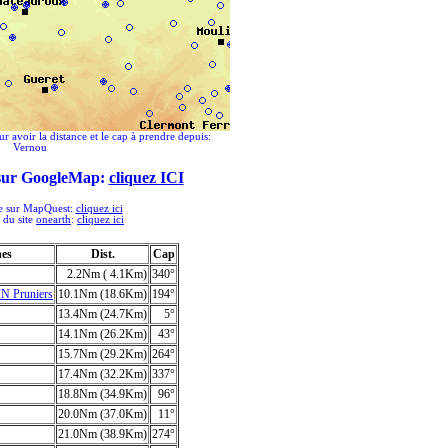
ur avoir la distance et le cap à prendre depuis:
Vernou
 sur GoogleMap:
cliquez ICI
ée sur MapQuest:
cliquez ici
e du site
onearth
:
cliquez ici
hes
Dist.
Cap
2.2Nm ( 4.1Km)
340°
 Pruniers
10.1Nm (18.6Km)
194°
13.4Nm (24.7Km)
5°
14.1Nm (26.2Km)
43°
15.7Nm (29.2Km)
264°
17.4Nm (32.2Km)
337°
18.8Nm (34.9Km)
96°
20.0Nm (37.0Km)
11°
21.0Nm (38.9Km)
274°