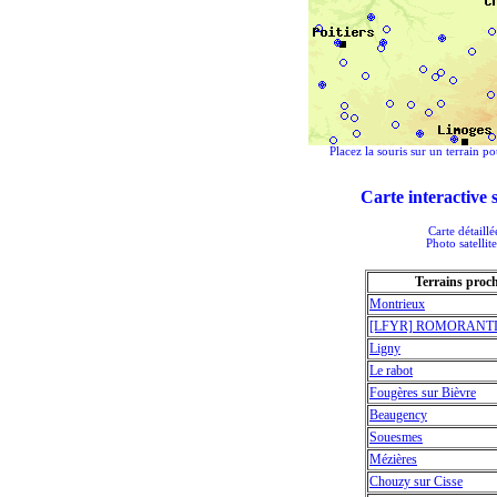
Placez la souris sur un terrain po
Carte interactive
Carte détaill
Photo satellit
Terrains proc
Montrieux
[LFYR] ROMORANTIN
Ligny
Le rabot
Fougères sur Bièvre
Beaugency
Souesmes
Mézières
Chouzy sur Cisse