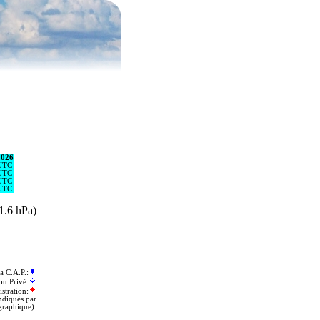
2026
UTC
UTC
UTC
UTC
11.6 hPa)
 C.A.P.:
ou Privé:
stration:
indiqués par
graphique).