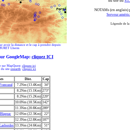
du site du
S.I
NOTAMs (en anglais)
Serveur améric
Légende de l
ur avoir la distance et le cap à prendre depuis:
MURET Lherm
 sur GoogleMap:
cliquez ICI
ée sur MapQuest:
cliquez ici
e du site
onearth
:
cliquez ici
hes
Dist.
Cap
rancazal
7.2Nm (13.4Km)
34°
8.2Nm (15.1Km)
273°
8.2Nm (15.2Km)
220°
10.0Nm (18.5Km)
142°
11.3Nm (20.8Km)
289°
lagnac
12.0Nm (22.3Km)
22°
12.3Nm (22.8Km)
187°
asbordes
13.3Nm (24.6Km)
51°