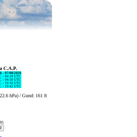
la C.A.P.
26
-
07/08/2026
C
-
04:18 UTC
C
-
04:50 UTC
C
-
19:10 UTC
C
-
19:42 UTC
(22.6 hPa) / Gund: 161 ft
df)