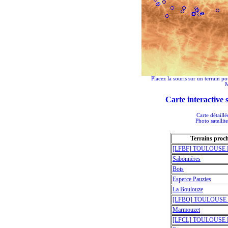
Placez la souris sur un terrain po
Carte interactive
Carte détaill
Photo satellit
Terrains proc
[LFBF] TOULOUSE F
Sabonnères
Bois
Esperce Pauzies
La Boulouze
[LFBO] TOULOUSE B
Marmouzet
[LFCL] TOULOUSE L