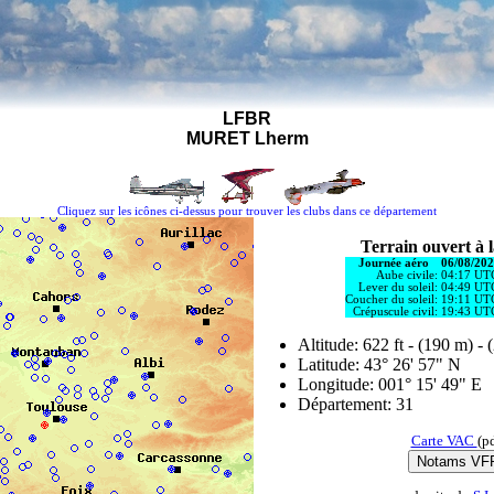
LFBR
MURET Lherm
Cliquez sur les icônes ci-dessus pour trouver les clubs dans ce département
Terrain ouvert à 
Journée aéro
06/08/20
Aube civile:
04:17 UT
Lever du soleil:
04:49 UT
Coucher du soleil:
19:11 UT
Crépuscule civil:
19:43 UT
Altitude: 622 ft - (190 m) - 
Latitude: 43° 26' 57" N
Longitude: 001° 15' 49" E
Département: 31
Carte VAC
(p