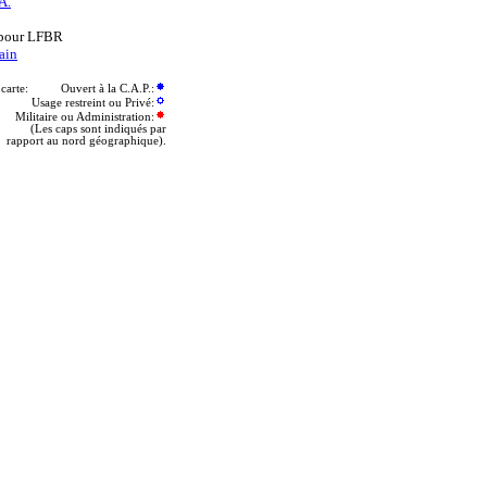
.A.
 pour LFBR
ain
a carte: Ouvert à la C.A.P.:
Usage restreint ou Privé:
Militaire ou Administration:
(Les caps sont indiqués par
rapport au nord géographique).