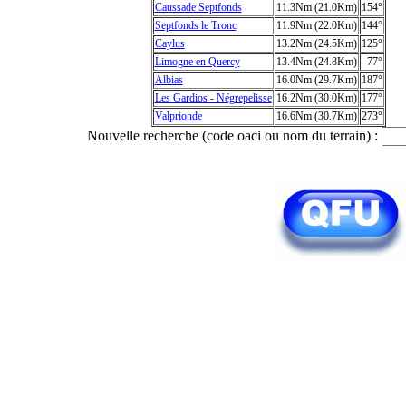
Caussade Septfonds
11.3Nm (21.0Km)
154°
Septfonds le Tronc
11.9Nm (22.0Km)
144°
Caylus
13.2Nm (24.5Km)
125°
Limogne en Quercy
13.4Nm (24.8Km)
77°
Albias
16.0Nm (29.7Km)
187°
Les Gardios - Négrepelisse
16.2Nm (30.0Km)
177°
Valprionde
16.6Nm (30.7Km)
273°
Nouvelle recherche (code oaci ou nom du terrain) :