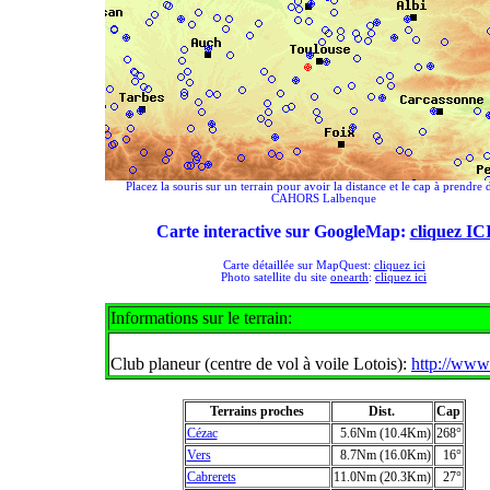
Placez la souris sur un terrain pour avoir la distance et le cap à prendre 
CAHORS Lalbenque
Carte interactive sur GoogleMap:
cliquez IC
Carte détaillée sur MapQuest:
cliquez ici
Photo satellite du site
onearth
:
cliquez ici
Informations sur le terrain:
Club planeur (centre de vol à voile Lotois):
http://www.
Terrains proches
Dist.
Cap
Cézac
5.6Nm (10.4Km)
268°
Vers
8.7Nm (16.0Km)
16°
Cabrerets
11.0Nm (20.3Km)
27°