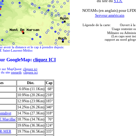
du site du
S.I.A.
NOTAMs (en anglais) pour LFD
Serveur américain
Légende de la carte: Ouvert à la 
Usage restreint o
Militaire ou Adminis
(Les caps sont in
rapport au nord géogr
ur avoir la distance et le cap à prendre depuis:
 Saint-Laurent-Médoc
 sur GoogleMap:
cliquez ICI
ée sur MapQuest:
cliquez ici
e du site
onearth
:
cliquez ici
hes
Dist.
Cap
6.0Nm (11.1Km)
68°
10.9Nm (20.2Km)
218°
12.9Nm (23.9Km)
185°
14.2Nm (26.2Km)
346°
talivet
14.7Nm (27.3Km)
318°
Marcillac
18.7Nm (34.7Km)
76°
19.6Nm (36.3Km)
124°
UR-MER
19.7Nm (36.5Km)
335°