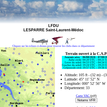
LFDU
LESPARRE Saint-Laurent-Médoc
Cliquez sur les icônes ci-dessus pour trouver les clubs dans ce département
Terrain ouvert à la C.A.P
Journée aéro
06/08/2026
-
07/08/2
Aube civile:
04:20 UTC
-
04:21 
Lever du soleil:
04:53 UTC
-
04:54 
Coucher du soleil:
19:24 UTC
-
19:23 
Crépuscule civil:
19:57 UTC
-
19:56 
Altitude: 105 ft - (32 m) - (
Latitude: 45° 11' 52" N
Longitude: 000° 52' 56" W
Département: 33
Carte VAC
(pdf)