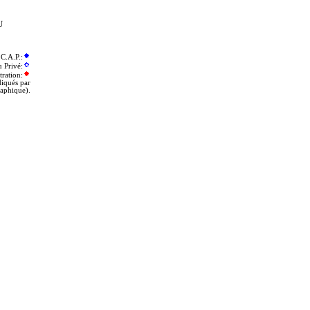
U
C.A.P.:
u Privé:
tration:
diqués par
aphique).