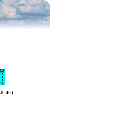
.
026
UTC
UTC
UTC
UTC
3.8 hPa)