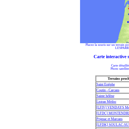
Placez la souris sur un terrain po
LESPARRE
Carte interactive
Carte détaill
Photo satellit
Terrains proc
Saint Estèphe
Coutin - Carcans
Sainte hélène
Listran Médoc
[LFIV] VENDAYS Mon
[LFDC] MONTENDRE 
Prignac et Marcans
[LFDK] SOULAC-S