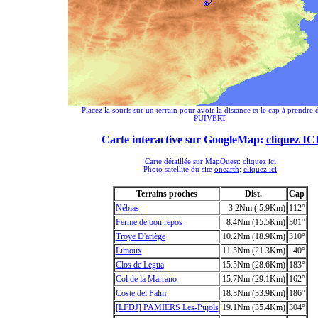
Placez la souris sur un terrain pour avoir la distance et le cap à prendre 
PUIVERT
Carte interactive sur GoogleMap:
cliquez IC
Carte détaillée sur MapQuest:
cliquez ici
Photo satellite du site
onearth
:
cliquez ici
Terrains proches
Dist.
Cap
Nébias
3.2Nm ( 5.9Km)
112°
Ferme de bon repos
8.4Nm (15.5Km)
301°
Troye D'ariège
10.2Nm (18.9Km)
310°
Limoux
11.5Nm (21.3Km)
40°
Clos de Legua
15.5Nm (28.6Km)
183°
Col de la Marrano
15.7Nm (29.1Km)
162°
Coste del Palm
18.3Nm (33.9Km)
186°
[LFDJ] PAMIERS Les-Pujols
19.1Nm (35.4Km)
304°