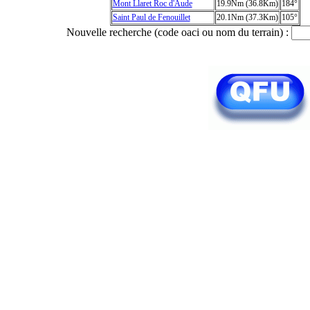
Mont Llaret Roc d'Aude
19.9Nm (36.8Km)
184°
Saint Paul de Fenouillet
20.1Nm (37.3Km)
105°
Nouvelle recherche (code oaci ou nom du terrain) :