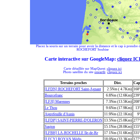
Placez la souris sur un terrain pour avoir la distance et le cap à prendre 
ROCHEFORT Soubise
Carte interactive sur GoogleMap:
cliquez IC
Carte détaillée sur MapQuest:
cliquez ici
Photo satellite du site
onearth
:
cliquez ici
Terrains proches
Dist.
Ca
[LFDN] ROCHEFORT Saint-Agnant
2.5Nm ( 4.7Km)
168
Bourcefranc
6.8Nm (12.6Km)
239
[LFJI] Marennes
7.3Nm (13.5Km)
208
Le Thou
9.6Nm (17.9Km)
13
Aigrefeuille d'Aunis
11.9Nm (22.1Km)
9
[LFDP] SAINT-PIERRE-D'OLERON
13.5Nm (25.0Km)
277
Saujon
15.1Nm (28.0Km)
155
[LFBH] LA-ROCHELLE Ile-de-Re
17.1Nm (31.6Km)
331
[LFCY] ROYAN Médis
18.0Nm (33.3Km)
177