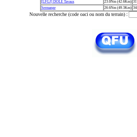
[LFGJ] DOLE Tavaux
23.0Nm (42.6Km)
31
Sermange
26.6Nm (49.3Km)
34
Nouvelle recherche (code oaci ou nom du terrain) :