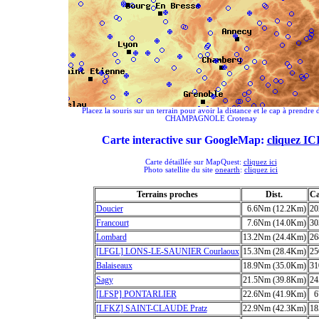
Placez la souris sur un terrain pour avoir la distance et le cap à prendre 
CHAMPAGNOLE Crotenay
Carte interactive sur GoogleMap:
cliquez IC
Carte détaillée sur MapQuest:
cliquez ici
Photo satellite du site
onearth
:
cliquez ici
Terrains proches
Dist.
C
Doucier
6.6Nm (12.2Km)
20
Francourt
7.6Nm (14.0Km)
30
Lombard
13.2Nm (24.4Km)
26
[LFGL] LONS-LE-SAUNIER Courlaoux
15.3Nm (28.4Km)
25
Balaiseaux
18.9Nm (35.0Km)
31
Sagy
21.5Nm (39.8Km)
24
[LFSP] PONTARLIER
22.6Nm (41.9Km)
6
[LFKZ] SAINT-CLAUDE Pratz
22.9Nm (42.3Km)
18